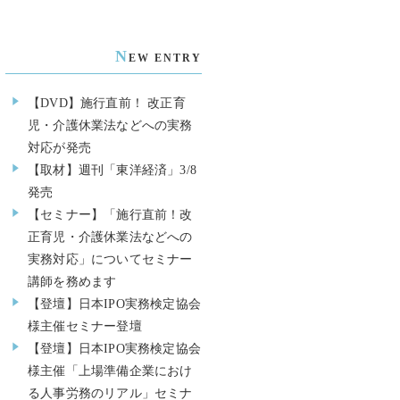
N
EW ENTRY
【DVD】施行直前！ 改正育
児・介護休業法などへの実務
対応が発売
【取材】週刊「東洋経済」3/8
発売
【セミナー】「施行直前！改
正育児・介護休業法などへの
実務対応」についてセミナー
講師を務めます
【登壇】日本IPO実務検定協会
様主催セミナー登壇
【登壇】日本IPO実務検定協会
様主催「上場準備企業におけ
る人事労務のリアル」セミナ