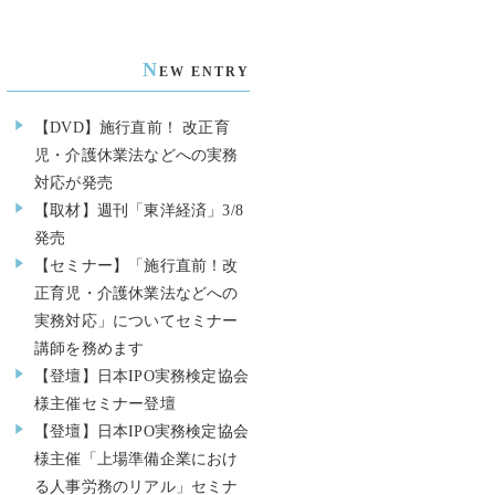
N
EW ENTRY
【DVD】施行直前！ 改正育
児・介護休業法などへの実務
対応が発売
【取材】週刊「東洋経済」3/8
発売
【セミナー】「施行直前！改
正育児・介護休業法などへの
実務対応」についてセミナー
講師を務めます
【登壇】日本IPO実務検定協会
様主催セミナー登壇
【登壇】日本IPO実務検定協会
様主催「上場準備企業におけ
る人事労務のリアル」セミナ