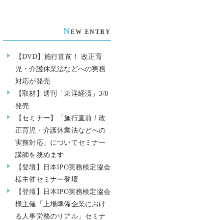
N
EW ENTRY
【DVD】施行直前！ 改正育
児・介護休業法などへの実務
対応が発売
【取材】週刊「東洋経済」3/8
発売
【セミナー】「施行直前！改
正育児・介護休業法などへの
実務対応」についてセミナー
講師を務めます
【登壇】日本IPO実務検定協会
様主催セミナー登壇
【登壇】日本IPO実務検定協会
様主催「上場準備企業におけ
る人事労務のリアル」セミナ