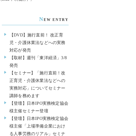
N
EW ENTRY
【DVD】施行直前！ 改正育
児・介護休業法などへの実務
対応が発売
【取材】週刊「東洋経済」3/8
発売
【セミナー】「施行直前！改
正育児・介護休業法などへの
実務対応」についてセミナー
講師を務めます
【登壇】日本IPO実務検定協会
様主催セミナー登壇
【登壇】日本IPO実務検定協会
様主催「上場準備企業におけ
る人事労務のリアル」セミナ