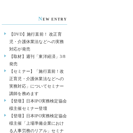
N
EW ENTRY
【DVD】施行直前！ 改正育
児・介護休業法などへの実務
対応が発売
【取材】週刊「東洋経済」3/8
発売
【セミナー】「施行直前！改
正育児・介護休業法などへの
実務対応」についてセミナー
講師を務めます
【登壇】日本IPO実務検定協会
様主催セミナー登壇
【登壇】日本IPO実務検定協会
様主催「上場準備企業におけ
る人事労務のリアル」セミナ