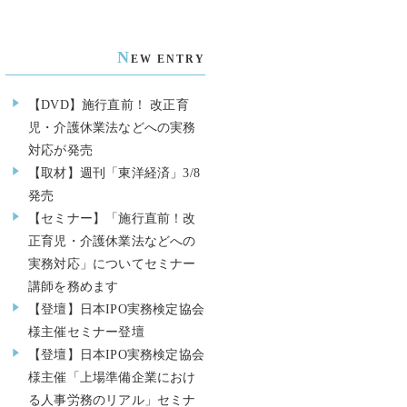
N
EW ENTRY
【DVD】施行直前！ 改正育
児・介護休業法などへの実務
対応が発売
【取材】週刊「東洋経済」3/8
発売
【セミナー】「施行直前！改
正育児・介護休業法などへの
実務対応」についてセミナー
講師を務めます
【登壇】日本IPO実務検定協会
様主催セミナー登壇
【登壇】日本IPO実務検定協会
様主催「上場準備企業におけ
る人事労務のリアル」セミナ