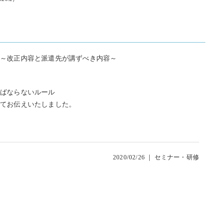
）
金～改正内容と派遣先が講ずべき内容～
ればならないルール
いてお伝えいたしました。
2020/02/26 ｜
セミナー・研修