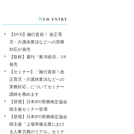
N
EW ENTRY
【DVD】施行直前！ 改正育
児・介護休業法などへの実務
対応が発売
【取材】週刊「東洋経済」3/8
発売
【セミナー】「施行直前！改
正育児・介護休業法などへの
実務対応」についてセミナー
講師を務めます
【登壇】日本IPO実務検定協会
様主催セミナー登壇
【登壇】日本IPO実務検定協会
様主催「上場準備企業におけ
る人事労務のリアル」セミナ